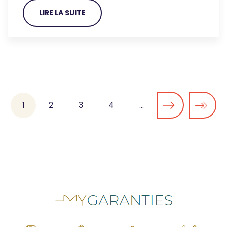
LIRE LA SUITE
Pagination
Page
1
Page
2
Page
3
Page
4
…
courante