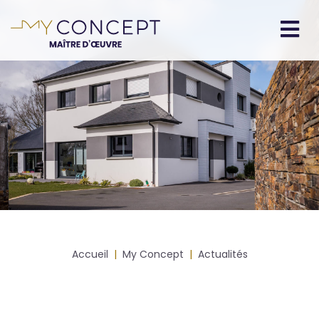
Aller
au
contenu
Navigation
principal
principale
Fil
Accueil
My Concept
Actualités
d'Ariane