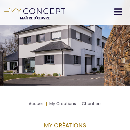
Aller
au
contenu
Navigation
principal
principale
Fil
Accueil
My Créations
Chantiers
d'Ariane
MY CRÉATIONS
Body