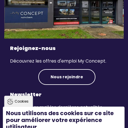
Rejoignez-nous
Découvrez les offres d'emploi My Concept.
Nous rejoindre
Newsletter
Cookies
Recevez par mail les dernières actualités.
Nous utilisons des cookies sur ce site
pour améliorer votre expérience
S'inscrire
utilisateur