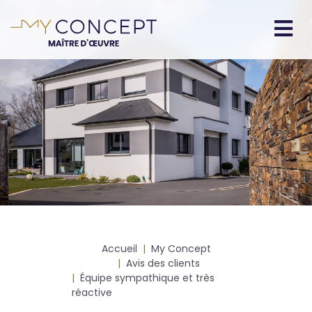
Aller
au
contenu
Navigation
principal
principale
Fil
Accueil
My Concept
d'Ariane
Avis des clients
Équipe sympathique et très
réactive