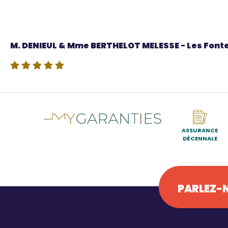
Source
M. DENIEUL & Mme BERTHELOT MELESSE - Les Font
ASSURANCE
DÉCENNALE
PARLEZ-N