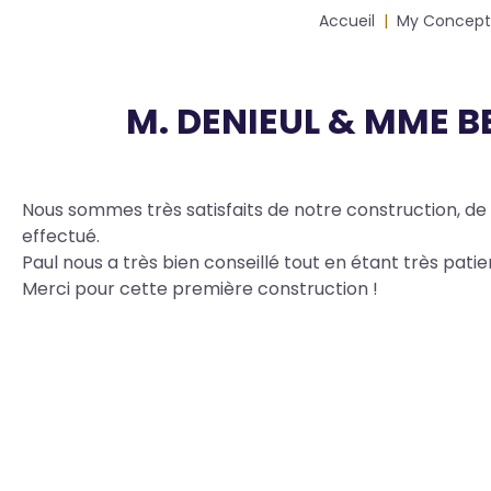
Fil
Accueil
My Concept
d'Ariane
M. DENIEUL & MME BE
Body
Nous sommes très satisfaits de notre construction, de l
effectué.
Paul nous a très bien conseillé tout en étant très pati
Merci pour cette première construction !