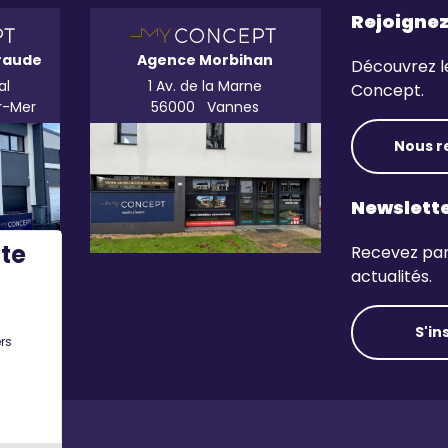
Rejoigne
raude
Agence Morbihan
Découvrez l
al
1 Av. de la Marne
Concept.
r-Mer
56000
Vannes
Nous r
Newslett
ite
Recevez par 
actualités.
S'in
rs