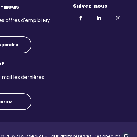
Suivez-nous
z-nous
es offres d'emploi My
ejoindre
er
mail les dernières
scrire
© 2022 MYCONCEPT - Tous droits réservés. Designed by