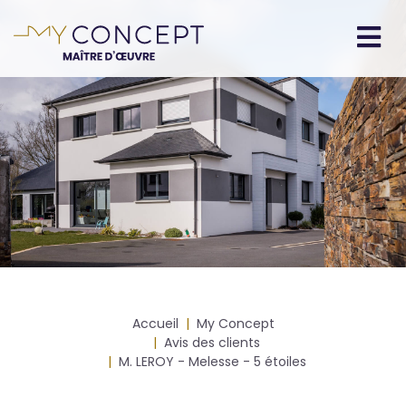
Aller
au
contenu
Navigation
principal
principale
Fil
Accueil
My Concept
d'Ariane
Avis des clients
M. LEROY - Melesse - 5 étoiles