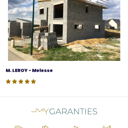
Source
M. LEROY - Melesse