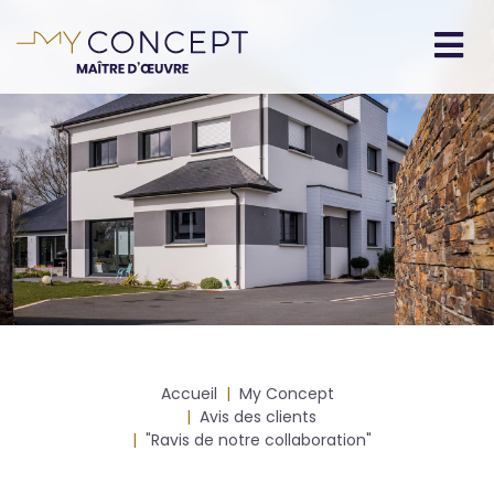
Aller
au
contenu
Navigation
principal
principale
Fil
Accueil
My Concept
d'Ariane
Avis des clients
"Ravis de notre collaboration"