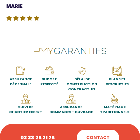
Source
MARIE
ASSURANCE
BUDGET
DÉLAI DE
PLANS ET
DÉCENNALE
RESPECTÉ
CONSTRUCTION
DESCRIPTIFS
CONTRACTUEL
SUIVI DE
ASSURANCE
MATÉRIAUX
CHANTIER EXPERT
DOMMAGES - OUVRAGE
TRADITIONNELS
02 23 25 21 75
CONTACT