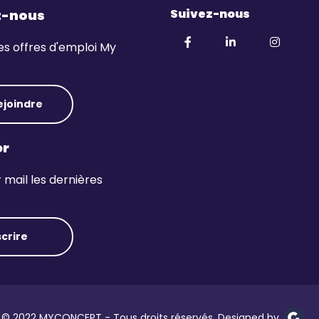
Suivez-nous
z-nous
es offres d'emploi My
ejoindre
er
mail les dernières
scrire
© 2022 MYCONCEPT - Tous droits réservés. Designed by