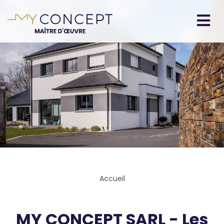
Aller
au
contenu
Navigation
principal
principale
Fil
Accueil
d'Ariane
MY CONCEPT SARL - Les
Body