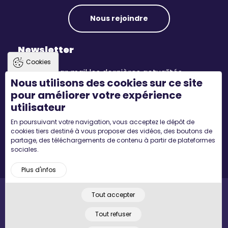
Nous rejoindre
Newsletter
Cookies
Recevez par mail les dernières actualités.
Nous utilisons des cookies sur ce site
pour améliorer votre expérience
S'inscrire
utilisateur
En poursuivant votre navigation, vous acceptez le dépôt de
Suivez-nous
cookies tiers destiné à vous proposer des vidéos, des boutons de
partage, des téléchargements de contenu à partir de plateformes
sociales.
Plus d'infos
Tout accepter
Pied
Accueil
Mentions légales
Plan du site
© 2022 MYCONCEPT - Tous droits réservés. Designed by
de
Tout refuser