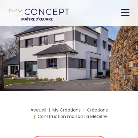
Aller
au
contenu
Navigation
principal
principale
Fil
Accueil
My Créations
Créations
d'Ariane
Construction maison La Mézière