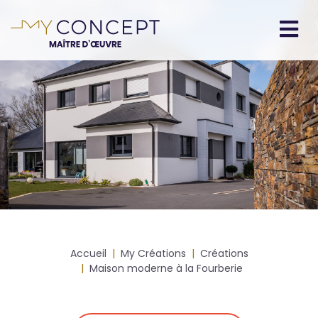
Aller
au
contenu
Navigation
principal
principale
Fil
Accueil
My Créations
Créations
d'Ariane
Maison moderne à la Fourberie