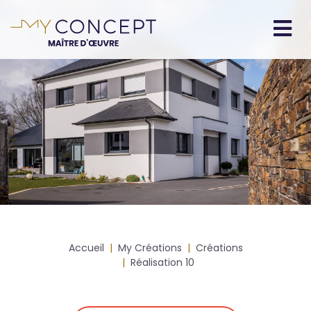
Aller
au
contenu
Navigation
principal
principale
Fil
Accueil
My Créations
Créations
d'Ariane
Réalisation 10