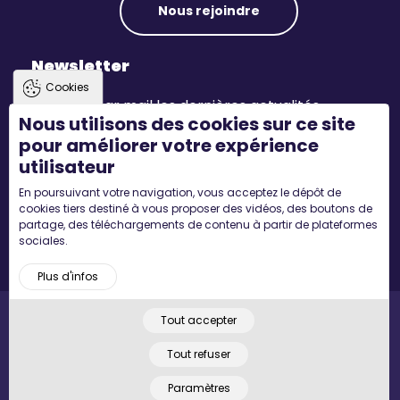
Nous rejoindre
Newsletter
Cookies
Recevez par mail les dernières actualités.
Nous utilisons des cookies sur ce site
pour améliorer votre expérience
S'inscrire
utilisateur
En poursuivant votre navigation, vous acceptez le dépôt de
Suivez-nous
cookies tiers destiné à vous proposer des vidéos, des boutons de
partage, des téléchargements de contenu à partir de plateformes
sociales.
Plus d'infos
Tout accepter
Pied
Accueil
Mentions légales
Plan du site
© 2022 MYCONCEPT - Tous droits réservés. Designed by
de
Tout refuser
page
Paramètres