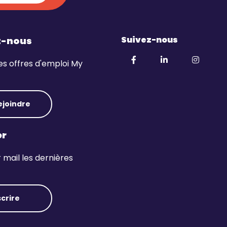
Suivez-nous
z-nous
es offres d'emploi My
ejoindre
er
mail les dernières
scrire