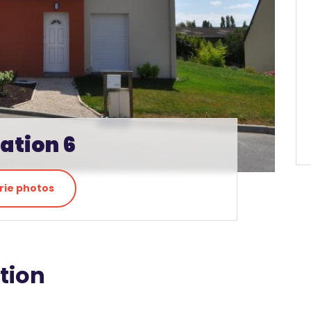
ation 6
rie photos
tion