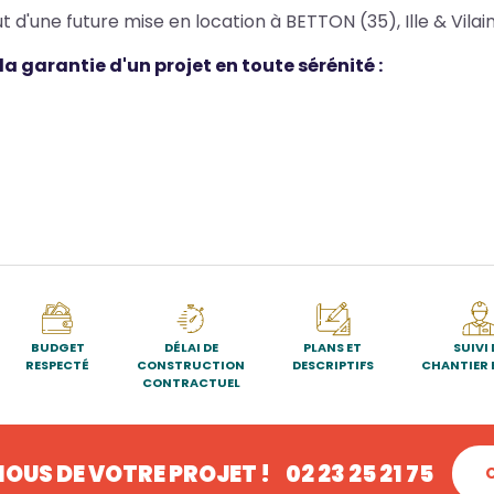
t d'une future mise en location à BETTON (35), Ille & Vilain
 garantie d'un projet en toute sérénité :
BUDGET
DÉLAI DE
PLANS ET
SUIVI 
RESPECTÉ
CONSTRUCTION
DESCRIPTIFS
CHANTIER 
CONTRACTUEL
OUS DE VOTRE PROJET !
02 23 25 21 75