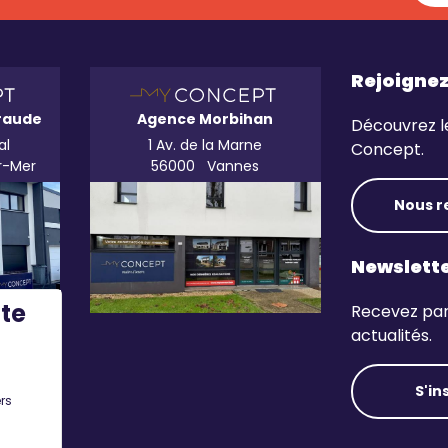
Rejoigne
raude
Agence Morbihan
Découvrez l
al
1 Av. de la Marne
Concept.
r-Mer
56000
Vannes
Nous r
Newslett
ite
Recevez par 
actualités.
S'in
rs