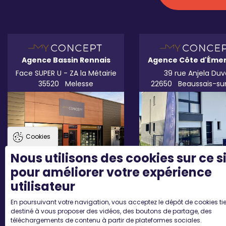
Agence Bassin Rennais
Agence Côte d'Éme
Face SUPER U - ZA la Métairie
39 rue Anjela Duv
35520
Melesse
22650
Beaussais-su
Cookies
Nous utilisons des cookies sur ce s
pour améliorer votre expérience
utilisateur
En poursuivant votre navigation, vous acceptez le dépôt de cookies tie
destiné à vous proposer des vidéos, des boutons de partage, des
téléchargements de contenu à partir de plateformes sociales.