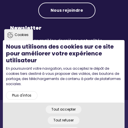
Nous rejoindre
Newsletter
Cookies
Recevez par mail les dernières actualités.
Nous utilisons des cookies sur ce site
pour améliorer votre expérience
S'inscrire
utilisateur
En poursuivant votre navigation, vous acceptez le dépôt de
Suivez-nous
cookies tiers destiné à vous proposer des vidéos, des boutons de
partage, des téléchargements de contenu à partir de plateformes
sociales.
Plus d'infos
Tout accepter
Pied
Accueil
Mentions légales
Plan du site
© 2022 MYCONCEPT - Tous droits réservés. Designed by
de
Tout refuser