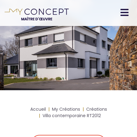
Aller
au
contenu
Navigation
principal
principale
Fil
Accueil
My Créations
Créations
d'Ariane
Villa contemporaine RT2012