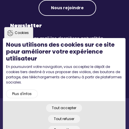
Nous rejoindre
Newsletter
Cookies
Recevez par mail les dernières actualités.
Nous utilisons des cookies sur ce site
pour améliorer votre expérience
S'inscrire
utilisateur
En poursuivant votre navigation, vous acceptez le dépôt de
Suivez-nous
cookies tiers destiné à vous proposer des vidéos, des boutons de
partage, des téléchargements de contenu à partir de plateformes
sociales.
Plus d'infos
Tout accepter
Pied
Accueil
Mentions légales
Plan du site
© 2022 MYCONCEPT - Tous droits réservés. Designed by
de
Tout refuser
page