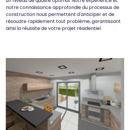
un niveau de qualité optimal. Notre expérience et
notre connaissance approfondie du processus de
construction nous permettent d'anticiper et de
résoudre rapidement tout problème, garantissant
ainsi la réussite de votre projet résidentiel.
Image
Image