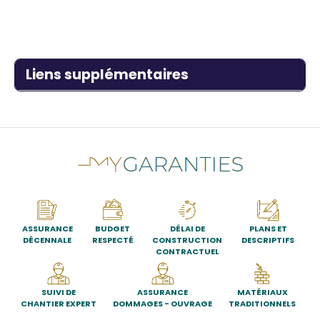
Titre
Liens supplémentaires
ASSURANCE
BUDGET
DÉLAI DE
PLANS ET
DÉCENNALE
RESPECTÉ
CONSTRUCTION
DESCRIPTIFS
CONTRACTUEL
SUIVI DE
ASSURANCE
MATÉRIAUX
CHANTIER EXPERT
DOMMAGES - OUVRAGE
TRADITIONNELS