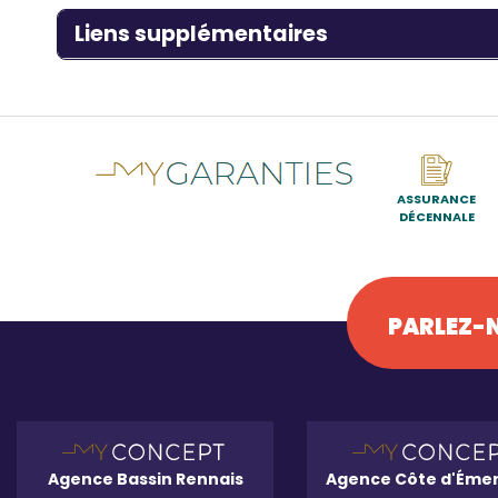
Titre
Liens supplémentaires
ASSURANCE
DÉCENNALE
PARLEZ-N
Agence Bassin Rennais
Agence Côte d'Éme