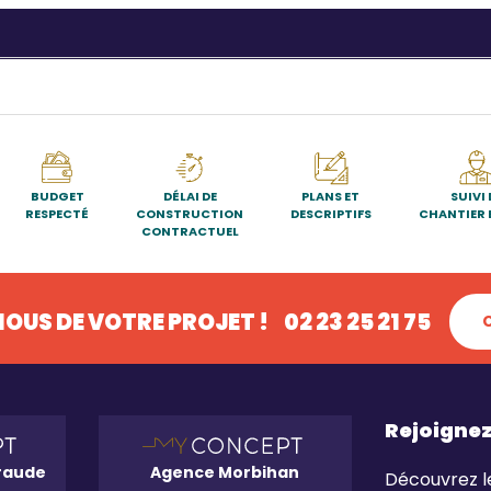
BUDGET
DÉLAI DE
PLANS ET
SUIVI 
RESPECTÉ
CONSTRUCTION
DESCRIPTIFS
CHANTIER 
CONTRACTUEL
OUS DE VOTRE PROJET !
02 23 25 21 75
Rejoigne
raude
Agence Morbihan
Découvrez l