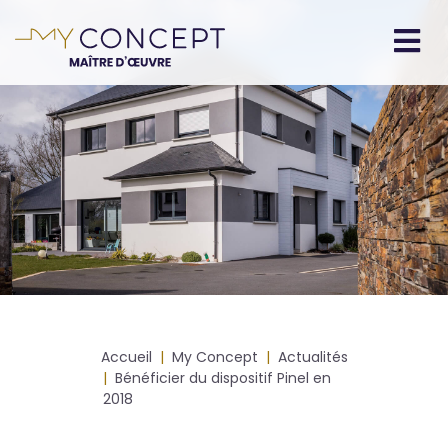
Aller
au
contenu
Navigation
principal
principale
Fil
Accueil
My Concept
Actualités
d'Ariane
Bénéficier du dispositif Pinel en
2018