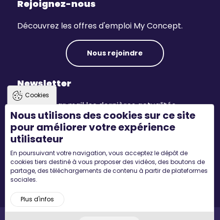
Rejoignez-nous
Découvrez les offres d'emploi My Concept.
Nous rejoindre
Newsletter
Cookies
Recevez par mail les dernières actualités.
Nous utilisons des cookies sur ce site
pour améliorer votre expérience
S'inscrire
utilisateur
En poursuivant votre navigation, vous acceptez le dépôt de
Suivez-nous
cookies tiers destiné à vous proposer des vidéos, des boutons de
partage, des téléchargements de contenu à partir de plateformes
sociales.
Plus d'infos