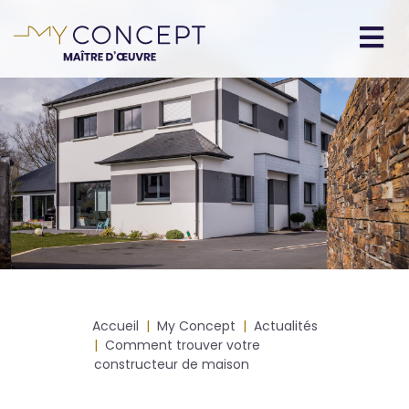
Aller
au
contenu
Navigation
principal
principale
Fil
Accueil
My Concept
Actualités
d'Ariane
Comment trouver votre
constructeur de maison