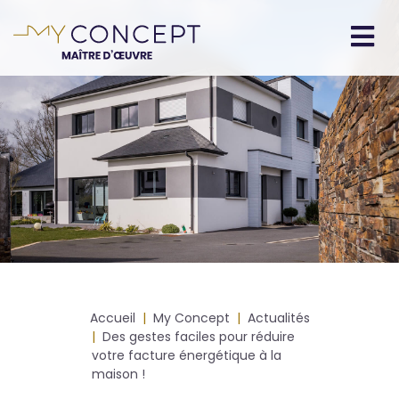
Aller
au
contenu
Navigation
principal
principale
Fil
Accueil
My Concept
Actualités
d'Ariane
Des gestes faciles pour réduire
votre facture énergétique à la
maison !