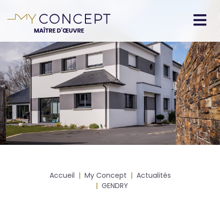
Aller
au
contenu
Navigation
principal
principale
Fil
Accueil
My Concept
Actualités
d'Ariane
GENDRY