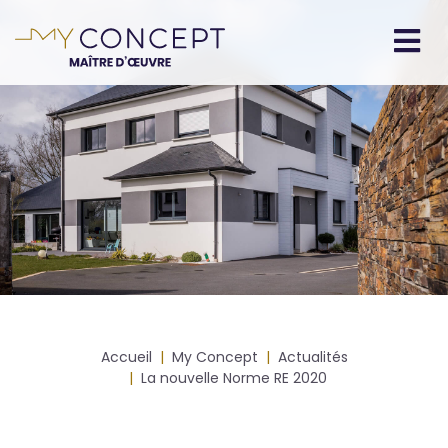
Aller
au
contenu
Navigation
principal
principale
Fil
Accueil
My Concept
Actualités
d'Ariane
La nouvelle Norme RE 2020