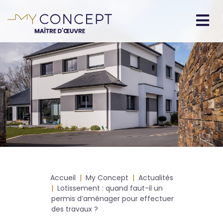
Aller
au
contenu
Navigation
principal
principale
Fil
Accueil
My Concept
Actualités
d'Ariane
Lotissement : quand faut-il un
permis d’aménager pour effectuer
des travaux ?