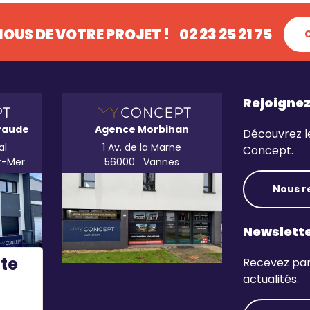
OUS DE VOTRE PROJET !
02 23 25 21 75
Rejoigne
raude
Agence Morbihan
Découvrez l
al
1 Av. de la Marne
Concept.
r-Mer
56000
Vannes
Nous r
Newslett
ite
Recevez par 
actualités.