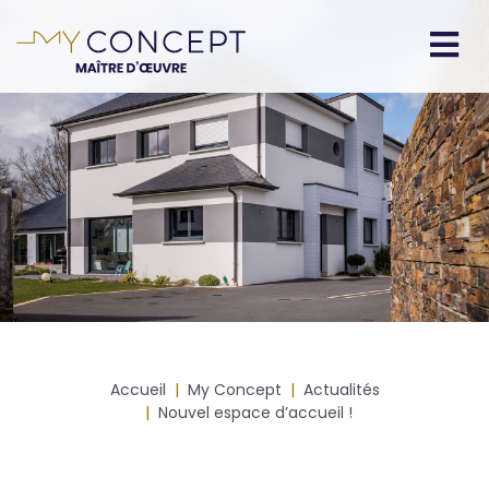
Aller
au
contenu
Navigation
principal
principale
Fil
Accueil
My Concept
Actualités
d'Ariane
Nouvel espace d’accueil !