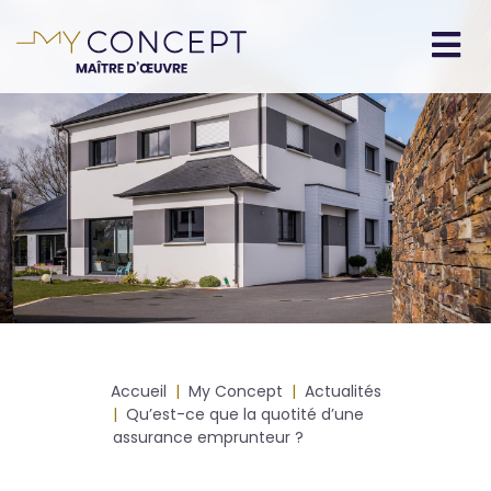
Aller
au
contenu
Navigation
principal
principale
Fil
Accueil
My Concept
Actualités
d'Ariane
Qu’est-ce que la quotité d’une
assurance emprunteur ?