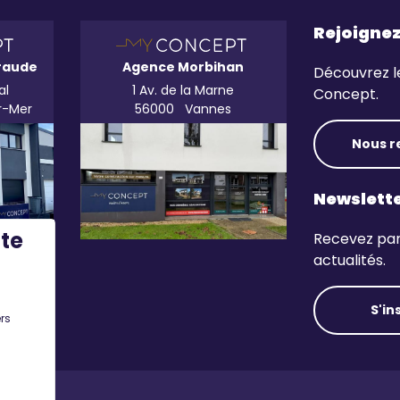
Rejoigne
raude
Agence Morbihan
Découvrez l
al
1 Av. de la Marne
Concept.
r-Mer
56000
Vannes
Nous r
Newslett
ite
Recevez par 
actualités.
S'in
rs