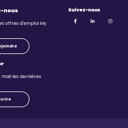
Suivez-nous
z-nous
es offres d'emploi My
ejoindre
er
mail les dernières
scrire