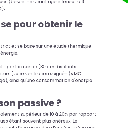
s (besoin en chauffage inférieur à 15
e).
se pour obtenir le
strict et se base sur une étude thermique
'énergie.
aute performance (30 cm d'isolants
e...), une ventilation soignée (VMC
trage), ainsi qu'une consommation d'énergie
ison passive ?
ralement supérieur de 10 à 20% par rapport
ques étant souvent plus onéreux. Le
au bout d'une quinzaine d'années grâce aux