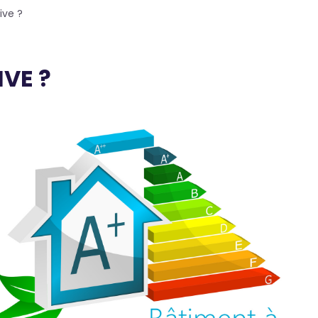
ive ?
VE ?