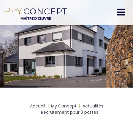
Aller
au
contenu
Navigation
principal
principale
Fil
Accueil
My Concept
Actualités
d'Ariane
Recrutement pour 3 postes