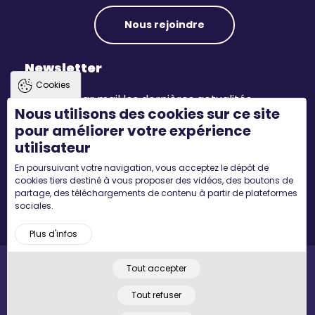
Nous rejoindre
Newsletter
Cookies
Recevez par mail les dernières actualités.
Nous utilisons des cookies sur ce site
pour améliorer votre expérience
S'inscrire
utilisateur
En poursuivant votre navigation, vous acceptez le dépôt de
Suivez-nous
cookies tiers destiné à vous proposer des vidéos, des boutons de
partage, des téléchargements de contenu à partir de plateformes
sociales.
Plus d'infos
Tout accepter
Pied
Accueil
Mentions légales
Plan du site
© 2022 MYCONCEPT - Tous droits réservés. Designed by
de
Tout refuser