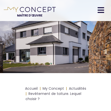
Aller
au
contenu
Navigation
principal
principale
Fil
Accueil
My Concept
Actualités
d'Ariane
Revêtement de toiture. Lequel
choisir ?