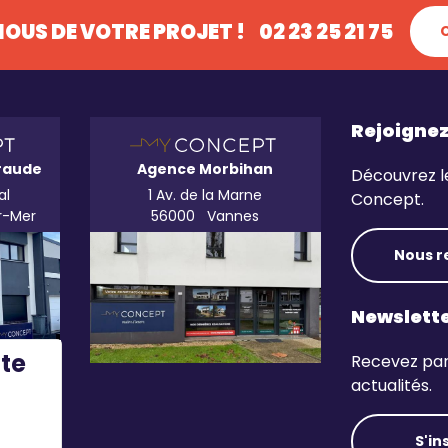
OUS DE VOTRE PROJET !
02 23 25 21 75
Rejoigne
raude
Agence Morbihan
Découvrez l
al
1 Av. de la Marne
Concept.
r-Mer
56000
Vannes
Nous r
Newslett
ite
Recevez par 
actualités.
S'in