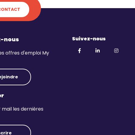
CONTACT
Suivez-nous
z-nous
es offres d'emploi My
ejoindre
er
mail les dernières
scrire