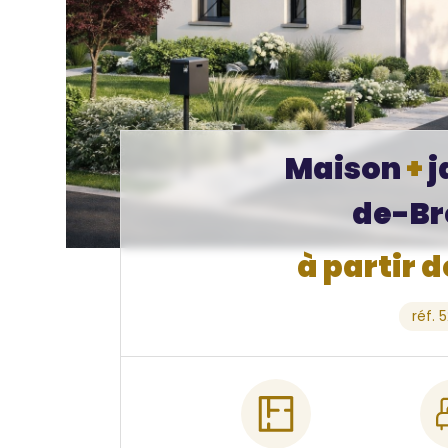
Maison
+
j
de-Br
à partir 
réf. 