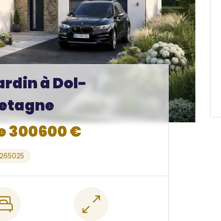
ardin à Dol-
etagne
de 300600 €
5265025