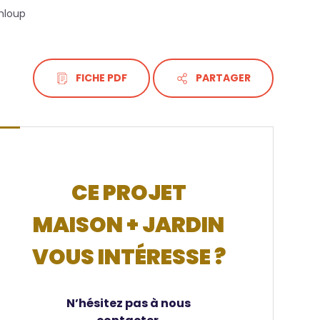
mloup
FICHE PDF
PARTAGER
CE PROJET
MAISON + JARDIN
VOUS INTÉRESSE ?
N’hésitez pas à nous