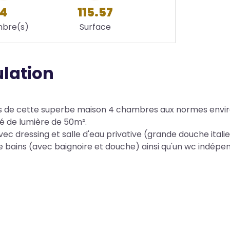
4
115.57
bre(s)
Surface
ulation
ieurs de cette superbe maison 4 chambres aux normes env
né de lumière de 50m².
vec dressing et salle d'eau privative (grande douche itali
e bains (avec baignoire et douche) ainsi qu'un wc indépe