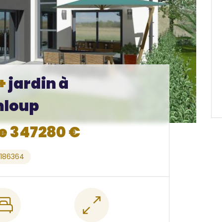
+
jardin à
loup
de 347280 €
5186364