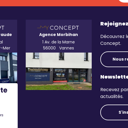
Rejoigne
raude
Agence Morbihan
Découvrez l
al
1 Av. de la Marne
Concept.
r-Mer
56000
Vannes
Nous r
Newslett
ite
Recevez par 
actualités.
S'in
rs