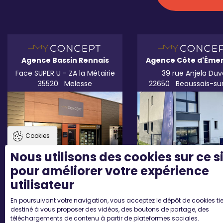
Agence Bassin Rennais
Agence Côte d'Éme
Face SUPER U - ZA la Métairie
39 rue Anjela Duv
35520
Melesse
22650
Beaussais-su
Cookies
Nous utilisons des cookies sur ce s
pour améliorer votre expérience
utilisateur
En poursuivant votre navigation, vous acceptez le dépôt de cookies tie
destiné à vous proposer des vidéos, des boutons de partage, des
téléchargements de contenu à partir de plateformes sociales.