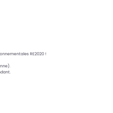
ironnementales RE2020 !
enne).
ndant.