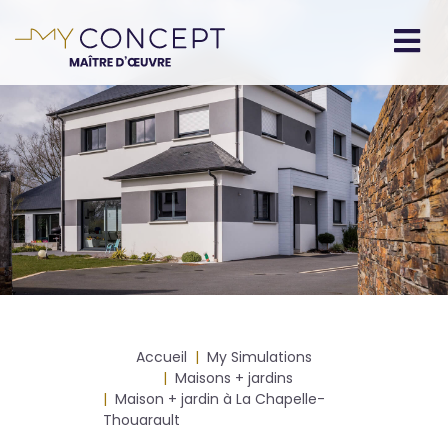
Aller
au
contenu
Navigation
principal
principale
Fil
Accueil
My Simulations
d'Ariane
Maisons + jardins
Maison + jardin à La Chapelle-
Thouarault