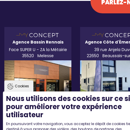
PARLEZ-N
Agence Bassin Rennais
Agence Côte d'Éme
Face SUPER U - ZA la Métairie
39 rue Anjela Duv
35520
Melesse
22650
Beaussais-su
Cookies
Nous utilisons des cookies sur ce s
pour améliorer votre expérience
utilisateur
En poursuivant votre navigation, vous acceptez le dépôt de cookies tie
destiné à vous proposer des vidéos, des boutons de partage, des