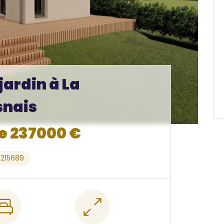
jardin à La
snais
de 237000 €
5215689