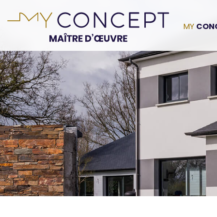
Aller
au
Navi
CON
contenu
principal
princ