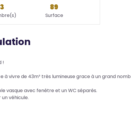
3
89
bre(s)
Surface
ulation
 !
èce à vivre de 43m² très lumineuse grace à un grand nomb
uble vasque avec fenêtre et un WC séparés.
 un véhicule.