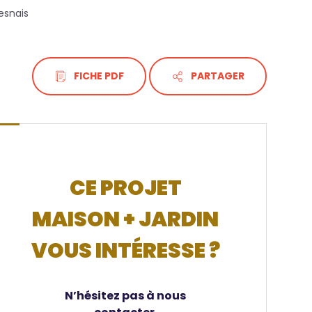
resnais
FICHE PDF
PARTAGER
CE PROJET
MAISON + JARDIN
VOUS INTÉRESSE ?
N’hésitez pas à nous