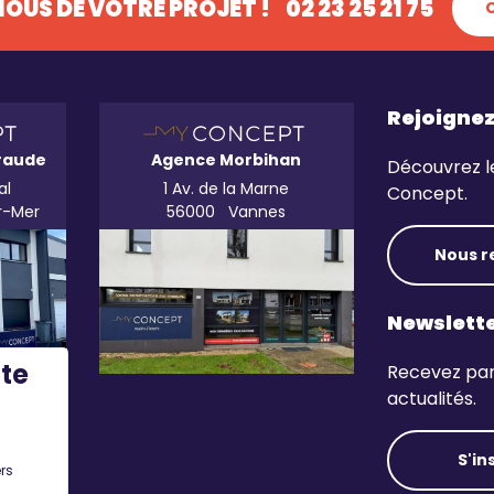
OUS DE VOTRE PROJET !
02 23 25 21 75
Rejoigne
raude
Agence Morbihan
Découvrez l
al
1 Av. de la Marne
Concept.
r-Mer
56000
Vannes
Nous r
Newslett
ite
Recevez par 
actualités.
S'in
rs