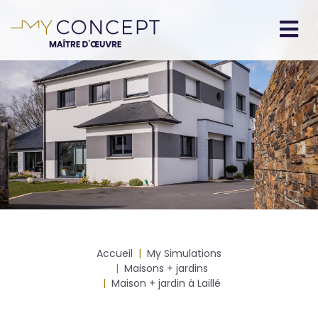
Aller
au
contenu
Navigation
principal
principale
Fil
Accueil
My Simulations
d'Ariane
Maisons + jardins
Maison + jardin à Laillé