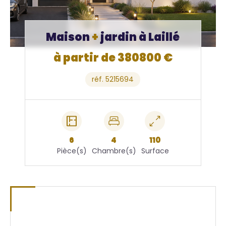
Maison
+
jardin à Laillé
à partir de 380800 €
réf. 5215694
6
4
110
Pièce(s)
Chambre(s)
Surface