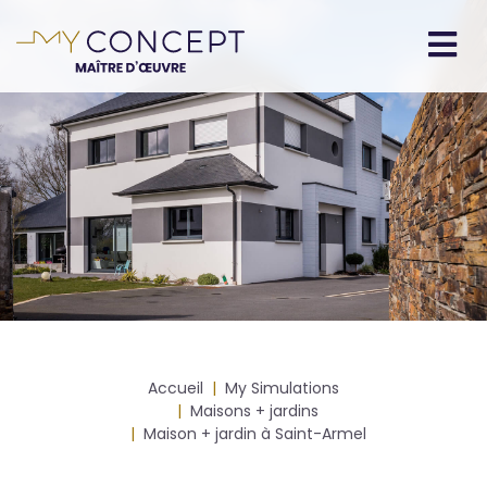
Aller
au
contenu
Navigation
principal
principale
Fil
Accueil
My Simulations
d'Ariane
Maisons + jardins
Maison + jardin à Saint-Armel