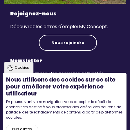
Rejoignez-nous
Découvrez les offres d'emploi My Concept.
Nous rejoindre
Newsletter
Cookies
Recevez par mail les dernières actualités.
Nous utilisons des cookies sur ce site
pour améliorer votre expérience
S'inscrire
utilisateur
En poursuivant votre navigation, vous acceptez le dépôt de
Suivez-nous
cookies tiers destiné à vous proposer des vidéos, des boutons de
partage, des téléchargements de contenu à partir de plateformes
sociales.
Plus d'infos