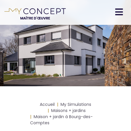
Aller
au
contenu
Navigation
principal
principale
Fil
Accueil
My Simulations
d'Ariane
Maisons + jardins
Maison + jardin à Bourg-des-
Comptes