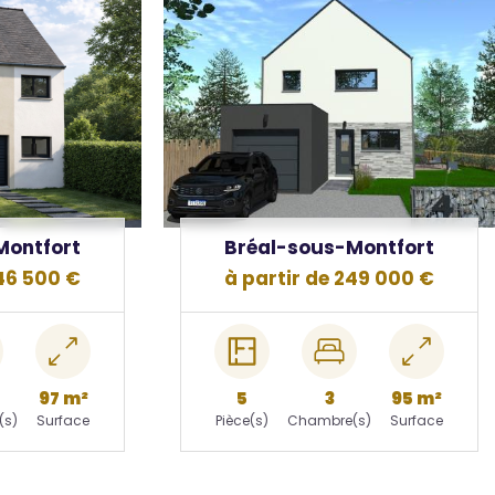
view
Montfort
Bréal-sous-Montfort
246 500 €
à partir de 249 000 €
97 m²
5
3
95 m²
(s)
Surface
Pièce(s)
Chambre(s)
Surface