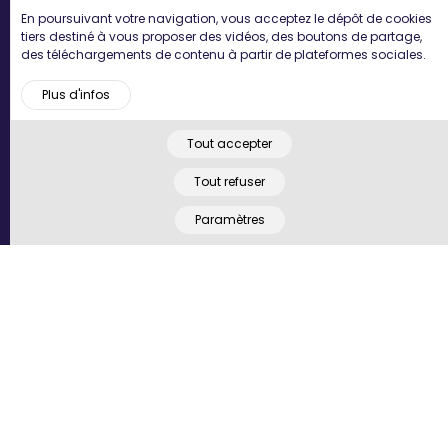
En poursuivant votre navigation, vous acceptez le dépôt de cookies
tiers destiné à vous proposer des vidéos, des boutons de partage,
Rejoignez-nous
des téléchargements de contenu à partir de plateformes sociales.
Plus d'infos
Découvrez les offres d'emploi My Concept.
Tout accepter
Nous rejoindre
Tout refuser
Newsletter
Paramètres
Recevez par mail les dernières actualités.
S'inscrire
Suivez-nous