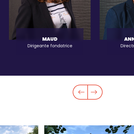
Body
MAUD
Body
ANN
Dirigeante fondatrice
Direct
Simulation