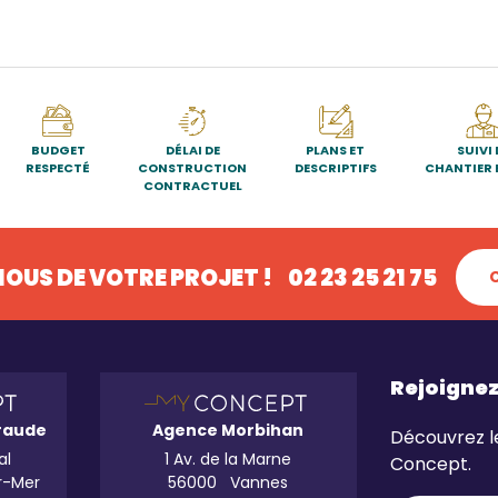
BUDGET
DÉLAI DE
PLANS ET
SUIVI 
RESPECTÉ
CONSTRUCTION
DESCRIPTIFS
CHANTIER 
CONTRACTUEL
OUS DE VOTRE PROJET !
02 23 25 21 75
Rejoigne
raude
Agence Morbihan
Découvrez l
al
1 Av. de la Marne
Concept.
r-Mer
56000
Vannes