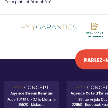
Toits plats et étanchéité
ASSURANCE
DÉCENNALE
PARLEZ-N
Agence Bassin Rennais
Agence Côte d'Éme
Face SUPER U - ZA la Métairie
39 rue Anjela Duv
35520
Melesse
22650
Beaussais-su