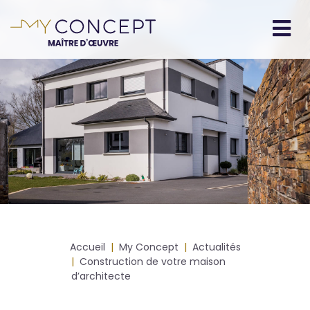
Aller
au
contenu
Navigation
principal
principale
Fil
Accueil
My Concept
Actualités
d'Ariane
Construction de votre maison
d’architecte