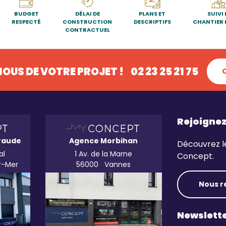
BUDGET
DÉLAI DE
PLANS ET
SUIVI 
RESPECTÉ
CONSTRUCTION
DESCRIPTIFS
CHANTIER 
CONTRACTUEL
OUS DE VOTRE PROJET !
02 23 25 21 75
Rejoigne
raude
Agence Morbihan
Découvrez l
al
1 Av. de la Marne
Concept.
r-Mer
56000
Vannes
Nous r
Newslett