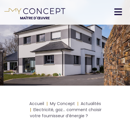
Aller
au
contenu
Navigation
principal
principale
Fil
Accueil
My Concept
Actualités
d'Ariane
Electricité, gaz… comment choisir
votre fournisseur d’énergie ?