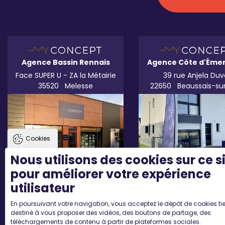
Agence Bassin Rennais
Agence Côte d'Éme
Face SUPER U - ZA la Métairie
39 rue Anjela Duv
35520
Melesse
22650
Beaussais-su
Cookies
Nous utilisons des cookies sur ce s
pour améliorer votre expérience
utilisateur
En poursuivant votre navigation, vous acceptez le dépôt de cookies tie
destiné à vous proposer des vidéos, des boutons de partage, des
téléchargements de contenu à partir de plateformes sociales.