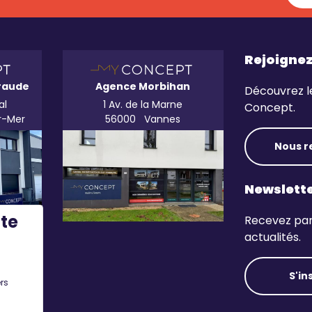
Rejoigne
raude
Agence Morbihan
Découvrez l
al
1 Av. de la Marne
Concept.
r-Mer
56000
Vannes
Nous r
Newslett
ite
Recevez par 
actualités.
S'in
rs