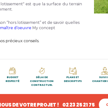
 lotissement" est que la surface du terrain 
sement.
on “hors lotissement” et de savoir quelles 
maître d’oeuvre 
My concept 
os précieux conseils.
BUDGET
DÉLAI DE
PLANS ET
SUIVI 
RESPECTÉ
CONSTRUCTION
DESCRIPTIFS
CHANTIER 
CONTRACTUEL
OUS DE VOTRE PROJET !
02 23 25 21 75