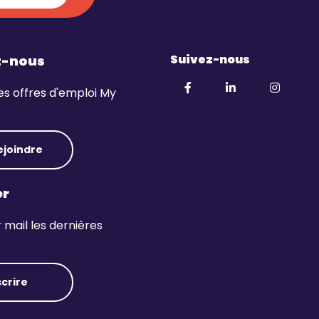
Suivez-nous
z-nous
es offres d'emploi My
ejoindre
er
mail les dernières
scrire