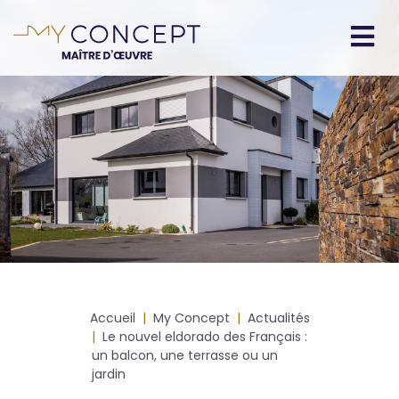
Aller
au
contenu
Navigation
principal
principale
Fil
Accueil
My Concept
Actualités
d'Ariane
Le nouvel eldorado des Français :
un balcon, une terrasse ou un
jardin