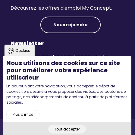
Découvrez les offres d'emploi My Concept.
Nous rejoindre
Newsletter
Cookies
Recevez par mail les dernières actualités.
Nous utilisons des cookies sur ce site
pour améliorer votre expérience
S'inscrire
utilisateur
En poursuivant votre navigation, vous acceptez le dépôt de
Suivez-nous
cookies tiers destiné à vous proposer des vidéos, des boutons de
partage, des téléchargements de contenu à partir de plateformes
sociales.
Plus d'infos
Tout accepter
Pied
Accueil
Mentions légales
Plan du site