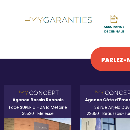
ASSURANCE
DÉCENNALE
PARLEZ-N
Agence Bassin Rennais
Agence Côte d'Éme
Face SUPER U - ZA la Métairie
39 rue Anjela Duv
35520
Melesse
22650
Beaussais-su