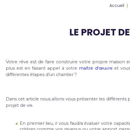
Fil
Accueil
d'Ariane
LE PROJET D
Body
Votre rêve est de faire construire votre propre maison e
plus est en faisant appel à votre 
maître d'œuvre 
et vou
différentes étapes d’un chantier ?
Dans cet article nous allons vous présenter les différents
projet de vie.
En premier lieu, il vous faudra évaluer votre capacit
critères comme vos revenus ou votre apport perso