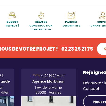
BUDGET
DÉLAI DE
PLANS ET
SUIVI 
RESPECTÉ
CONSTRUCTION
DESCRIPTIFS
CHANTIER 
CONTRACTUEL
OUS DE VOTRE PROJET !
02 23 25 21 75
Rejoigne
raude
Agence Morbihan
Découvrez l
al
1 Av. de la Marne
Concept.
r-Mer
56000
Vannes
Nous r