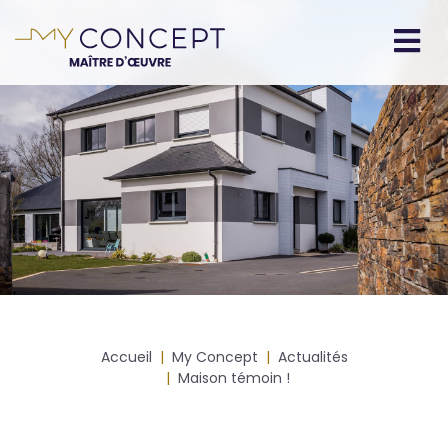
Aller
au
contenu
Navigation
principal
principale
Fil
Accueil
My Concept
Actualités
d'Ariane
Maison témoin !