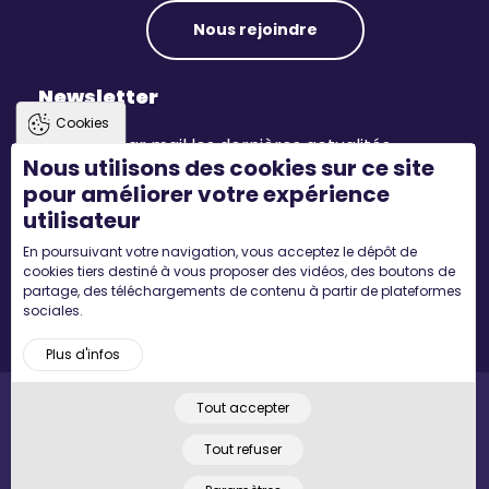
Nous rejoindre
Newsletter
Cookies
Recevez par mail les dernières actualités.
Nous utilisons des cookies sur ce site
pour améliorer votre expérience
S'inscrire
utilisateur
En poursuivant votre navigation, vous acceptez le dépôt de
Suivez-nous
cookies tiers destiné à vous proposer des vidéos, des boutons de
partage, des téléchargements de contenu à partir de plateformes
sociales.
Plus d'infos
Tout accepter
Pied
Accueil
Mentions légales
Plan du site
© 2022 MYCONCEPT - Tous droits réservés. Designed by
de
Tout refuser
page