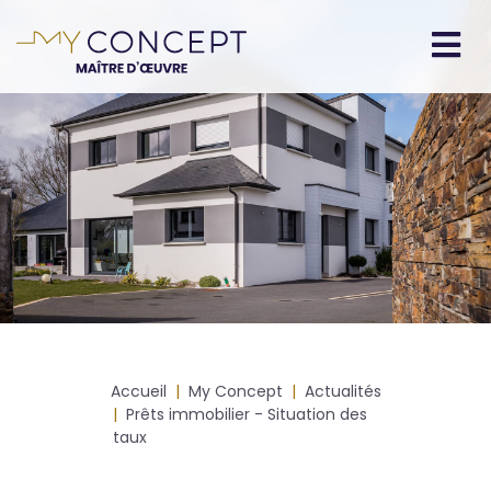
Aller
au
contenu
Navigation
principal
principale
Fil
Accueil
My Concept
Actualités
d'Ariane
Prêts immobilier - Situation des
taux