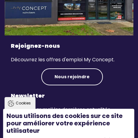
Rejoignez-nous
Découvrez les offres d'emploi My Concept.
Nous rejoindre
Newsletter
Cookies
Recevez par mail les dernières actualités.
Nous utilisons des cookies sur ce site
pour améliorer votre expérience
S'inscrire
utilisateur