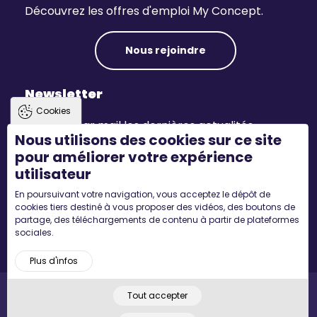
Découvrez les offres d'emploi My Concept.
Nous rejoindre
Newsletter
Cookies
Recevez par mail les dernières actualités.
Nous utilisons des cookies sur ce site
pour améliorer votre expérience
S'inscrire
utilisateur
En poursuivant votre navigation, vous acceptez le dépôt de
Suivez-nous
cookies tiers destiné à vous proposer des vidéos, des boutons de
partage, des téléchargements de contenu à partir de plateformes
sociales.
Plus d'infos
Tout accepter
Pied
Accueil
Mentions légales
Plan du site
© 2022 MYCONCEPT - Tous droits réservés. Designed by