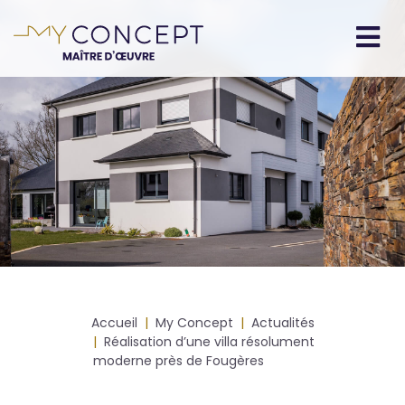
Aller
au
contenu
Navigation
principal
principale
Fil
Accueil
My Concept
Actualités
d'Ariane
Réalisation d’une villa résolument
moderne près de Fougères