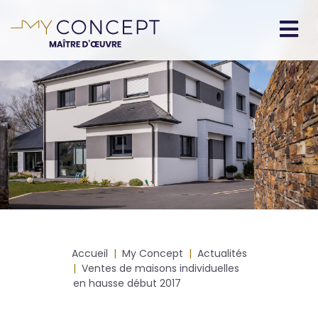
Aller
au
contenu
Navigation
principal
principale
Fil
Accueil
My Concept
Actualités
d'Ariane
Ventes de maisons individuelles
en hausse début 2017