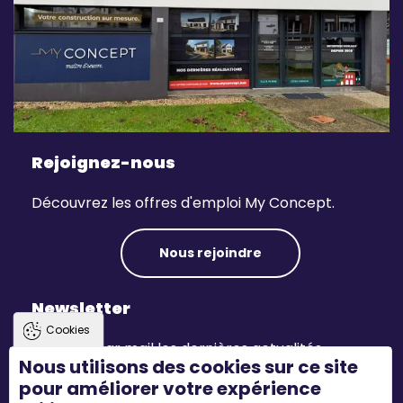
Rejoignez-nous
Découvrez les offres d'emploi My Concept.
Nous rejoindre
Newsletter
Cookies
Recevez par mail les dernières actualités.
Nous utilisons des cookies sur ce site
pour améliorer votre expérience
S'inscrire